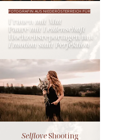
FOTOGRAFIN AUS NIEDERÖSTERREICH FÜR
Frauen
mit Mut
Paare
mit Leidenschaft
Hochzeitsreportagen mit
Emotion statt Perfektion
Selflove
Shooting