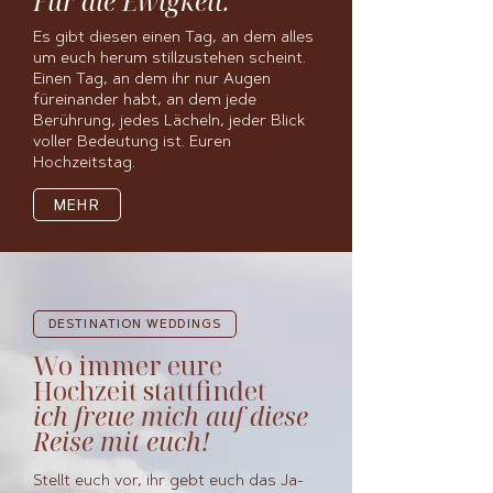
Für die Ewigkeit.
Es gibt diesen einen Tag, an dem alles
um euch herum stillzustehen scheint.
Einen Tag, an dem ihr nur Augen
füreinander habt, an dem jede
Berührung, jedes Lächeln, jeder Blick
voller Bedeutung ist. Euren
Hochzeitstag.
MEHR
DESTINATION WEDDINGS
Wo immer eure
Hochzeit stattfindet
ich freue mich auf diese
Reise mit euch!
Stellt euch vor, ihr gebt euch das Ja-