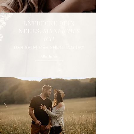
ENTDECKE DEIN
NEUES,
SINNLICHES
ICH
DER SELFLOVE SHOOTING DAY
Alle Infos